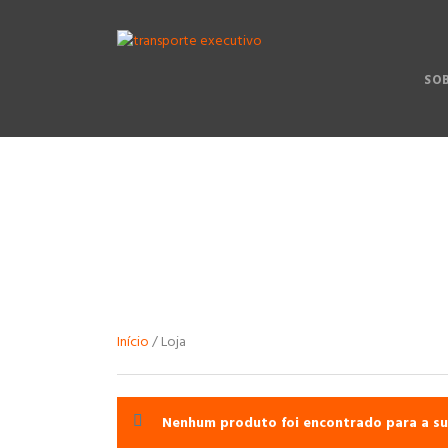
SO
Início
/ Loja
Nenhum produto foi encontrado para a su