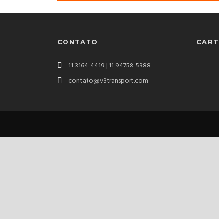
CONTATO
CART
11 3164-4419 |
11 94758-5388
contato@v3transport.com