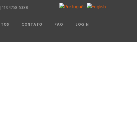
 |
11 94758-5388
NTOS
CONTATO
FAQ
LOGIN