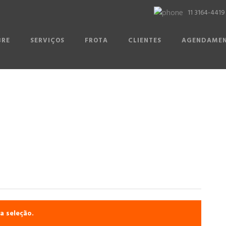
11 3164-4419
BRE
SERVIÇOS
FROTA
CLIENTES
AGENDAME
Shop
a seleção.