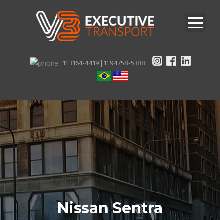
11 3164-4419 |
11 94758-5388
Nissan Sentra